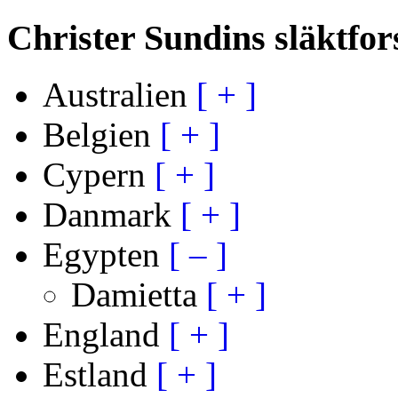
Christer Sundins släktfor
Australien
[ + ]
Belgien
[ + ]
Cypern
[ + ]
Danmark
[ + ]
Egypten
[ – ]
Damietta
[ + ]
England
[ + ]
Estland
[ + ]