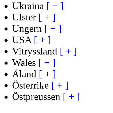
Ukraina
[ + ]
Ulster
[ + ]
Ungern
[ + ]
USA
[ + ]
Vitryssland
[ + ]
Wales
[ + ]
Åland
[ + ]
Österrike
[ + ]
Östpreussen
[ + ]