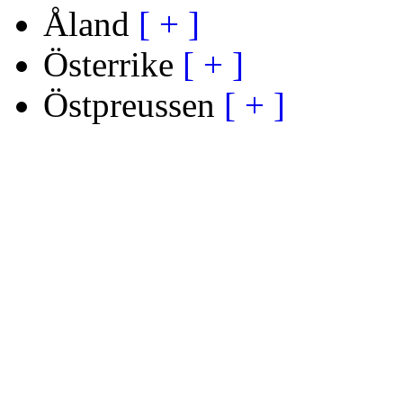
Åland
[ + ]
Österrike
[ + ]
Östpreussen
[ + ]