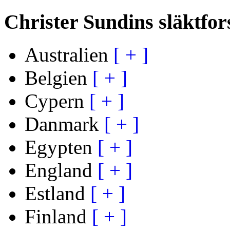
Christer Sundins släktfor
Australien
[ + ]
Belgien
[ + ]
Cypern
[ + ]
Danmark
[ + ]
Egypten
[ + ]
England
[ + ]
Estland
[ + ]
Finland
[ + ]