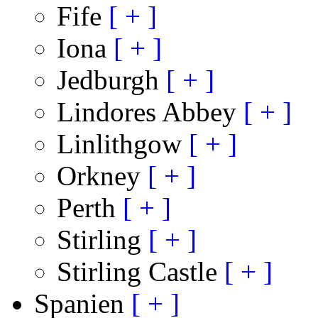
Fife
[ + ]
Iona
[ + ]
Jedburgh
[ + ]
Lindores Abbey
[ + ]
Linlithgow
[ + ]
Orkney
[ + ]
Perth
[ + ]
Stirling
[ + ]
Stirling Castle
[ + ]
Spanien
[ + ]