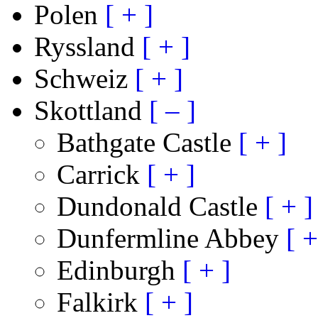
Polen
[ + ]
Ryssland
[ + ]
Schweiz
[ + ]
Skottland
[ – ]
Bathgate Castle
[ + ]
Carrick
[ + ]
Dundonald Castle
[ + ]
Dunfermline Abbey
[ +
Edinburgh
[ + ]
Falkirk
[ + ]